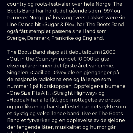
country og roots-festivaler over hele Norge. The
Boots Band har holdt det gående siden 1997 og
turnerer Norge på kryss og tvers. Takket være sin
Line Dance hit «Sugar & Pie», har The Boots Band
også fått stemplet passene sine i land som
Sverige, Danmark, Frankrike og England.
The Boots Band slapp sitt debutalbum i 2003.
«Out in the Country» rundet 10 000 solgte
eksemplarer innen det første året var omme.
Singelen «Cadillac Drive» ble en gjenganger på
de nasjonale radiokanalene og lå lenge som
nummer 1 på Norsktoppen. Oppfølger-albumene
«One Size Fits All», «Straight Highway» og
«Heddal» har alle fått god mottagelse av presse
og publikum og har stadfestet bandets rykte som
et dyktig og velspillende band. Live er The Boots
Band et fyrverkeri og en opplevelse av de sjeldne
der fengende låter, musikalitet og humor går