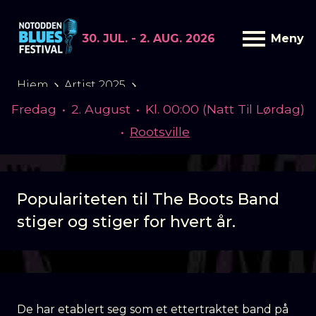
30. JUL. - 2. AUG. 2026
Meny
THE BOOTS BAND
Hjem
Artist 2025
Artister og program 2025
The Boots Band
Fredag
•
2. August
•
Kl. 00:00 (Natt Til Lørdag)
•
Rootsville
Populariteten til The Boots Band
stiger og stiger for hvert år.
De har etablert seg som et ettertraktet band på