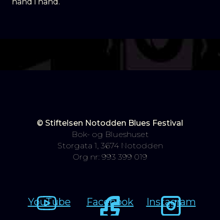
hånd i hånd.
© Stiftelsen Notodden Blues Festival
Bok- og Blueshuset
Storgata 1, 3674 Notodden
Org nr: 993 399 019
YouTube
Facebook
Instagram