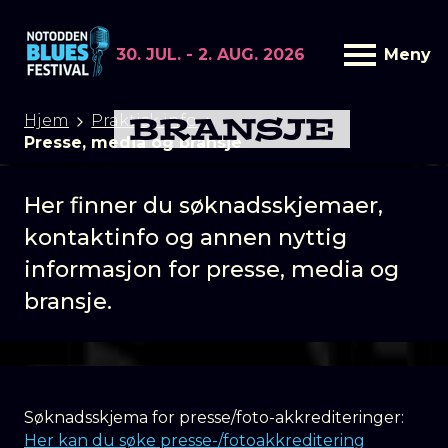
30. JUL. - 2. AUG. 2026
Meny
PRESSE, MEDIA OG
BRANSJE
Hjem
Praktisk info
Presse, media og bransje
Her finner du søknadsskjemaer,
kontaktinfo og annen nyttig
informasjon for presse, media og
bransje.
Søknadsskjema for presse/foto-akkrediteringer:
Her kan du søke presse-/fotoakkreditering