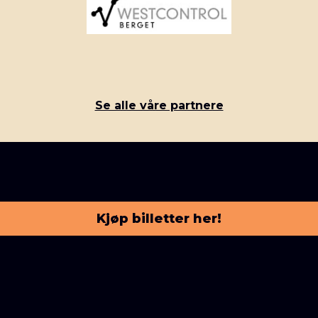
Se alle våre partnere
Kjøp billetter her!
© Stiftelsen Notodden Blues Festival
Bok- og Blueshuset
Storgata 1, 3674 Notodden
Org nr: 993 399 019