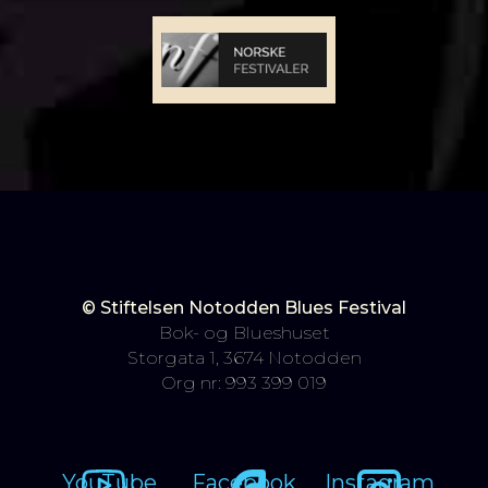
© Stiftelsen Notodden Blues Festival
Bok- og Blueshuset
Storgata 1, 3674 Notodden
Org nr: 993 399 019
YouTube
Facebook
Instagram