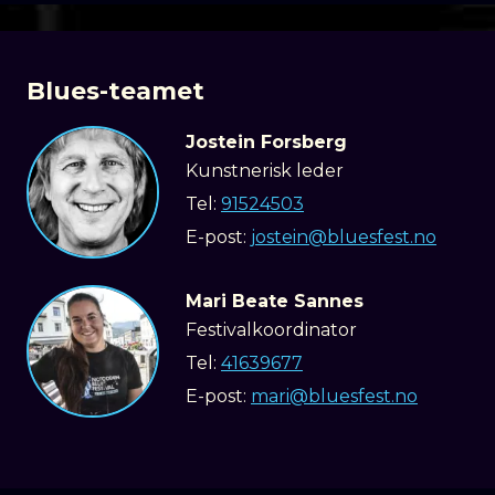
Blues-teamet
Jostein Forsberg
Kunstnerisk leder
Tel:
91524503
E-post:
jostein@bluesfest.no
Mari Beate Sannes
Festivalkoordinator
Tel:
41639677
E-post:
mari@bluesfest.no