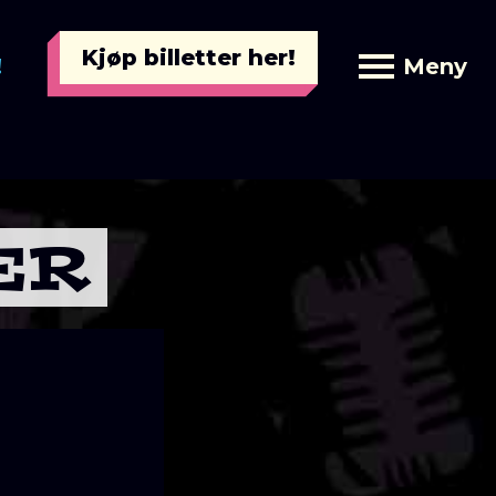
Kjøp billetter her!
!
Meny
ER