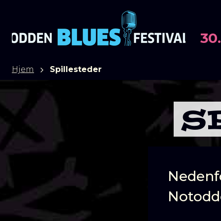
30.
Hjem
Spillesteder
S
Nedenfo
Notodde