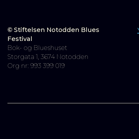
© Stiftelsen Notodden Blues
Festival
Bok- og Blueshuset
Storgata 1, 3674 Notodden
Org nr: 993 399 019