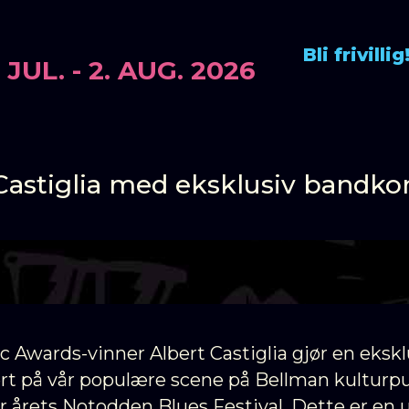
Bli frivillig
 JUL. - 2. AUG. 2026
1. Juli
•
Kl. 01:00 (Natt Til Fredag)
•
Bellman
Castiglia med eksklusiv bandko
c Awards-vinner Albert Castiglia gjør en ekskl
t på vår populære scene på Bellman kulturp
r årets Notodden Blues Festival. Dette er en 