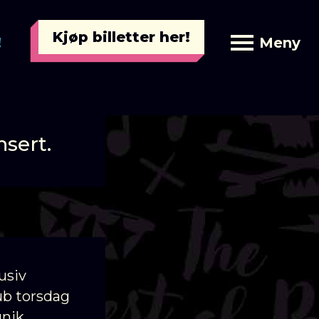
Kjøp billetter her!
!
Meny
 Kulturpub
nsert.
usiv
ub torsdag
unik