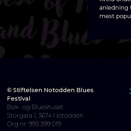
anledning 
mest popul
© Stiftelsen Notodden Blues
Festival
Bok- og Blueshuset
Storgata 1, 3674 Notodden
Org nr: 993 399 019