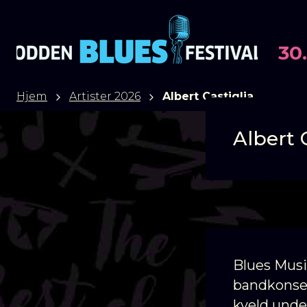
30.
Torsdag
•
3
Hjem
Artister 2026
Albert Castiglia
Albert 
Blues Musi
bandkonser
kveld unde