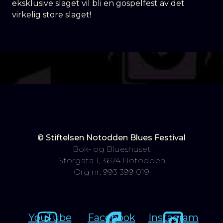
eksklusive slaget vil bli en gospelfest av det
virkelig store slaget!
© Stiftelsen Notodden Blues Festival
Bok- og Blueshuset
Storgata 1, 3674 Notodden
Org nr: 993 399 019
YouTube
Facebook
Instagram