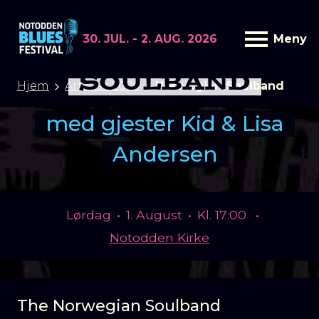
30. JUL. - 2. AUG. 2026
Meny
THE NORWEGIAN
SOULBAND
Hjem
Artister 2026
Norwegian Soulband
med gjester Kid & Lisa
Andersen
Lørdag
•
1. August
•
Kl. 17:00
•
Notodden Kirke
The Norwegian Soulband