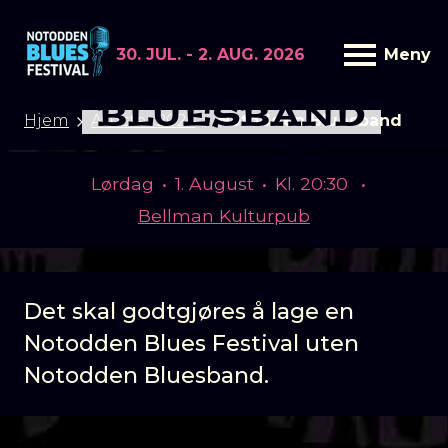
30. JUL. - 2. AUG. 2026
Meny
NOTODDEN
BLUESBAND
Hjem
Artister 2026
Notodden Bluesband
Lørdag
•
1. August
•
Kl. 20:30
•
Bellman Kulturpub
Det skal godtgjøres å lage en
Notodden Blues Festival uten
Notodden Bluesband.