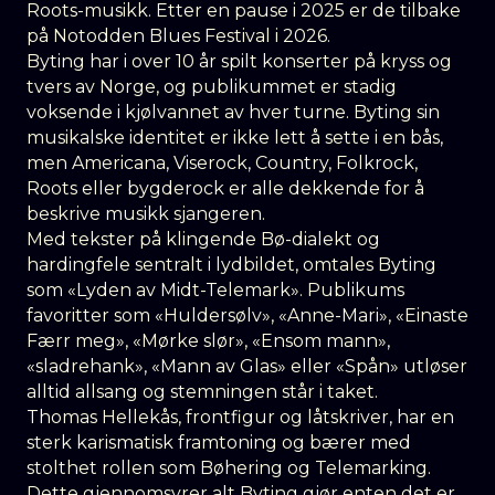
Roots-musikk. Etter en pause i 2025 er de tilbake
på Notodden Blues Festival i 2026.
Byting har i over 10 år spilt konserter på kryss og
tvers av Norge, og publikummet er stadig
voksende i kjølvannet av hver turne. Byting sin
musikalske identitet er ikke lett å sette i en bås,
men Americana, Viserock, Country, Folkrock,
Roots eller bygderock er alle dekkende for å
beskrive musikk sjangeren.
Med tekster på klingende Bø-dialekt og
hardingfele sentralt i lydbildet, omtales Byting
som «Lyden av Midt-Telemark». Publikums
favoritter som «Huldersølv», «Anne-Mari», «Einaste
Færr meg», «Mørke slør», «Ensom mann»,
«sladrehank», «Mann av Glas» eller «Spån» utløser
alltid allsang og stemningen står i taket.
Thomas Hellekås, frontfigur og låtskriver, har en
sterk karismatisk framtoning og bærer med
stolthet rollen som Bøhering og Telemarking.
Dette gjennomsyrer alt Byting gjør enten det er