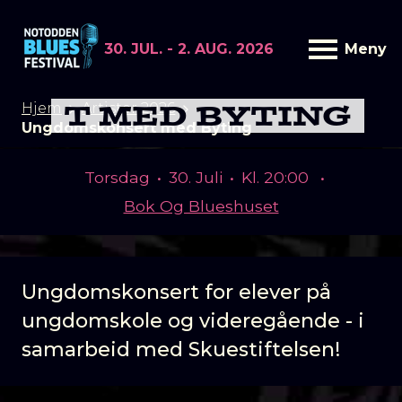
30. JUL. - 2. AUG. 2026
Meny
UNGDOMSKONSER
T MED BYTING
Hjem
Artister 2026
Ungdomskonsert med Byting
Torsdag
•
30. Juli
•
Kl. 20:00
•
Bok Og Blueshuset
Ungdomskonsert for elever på
ungdomskole og videregående - i
samarbeid med Skuestiftelsen!