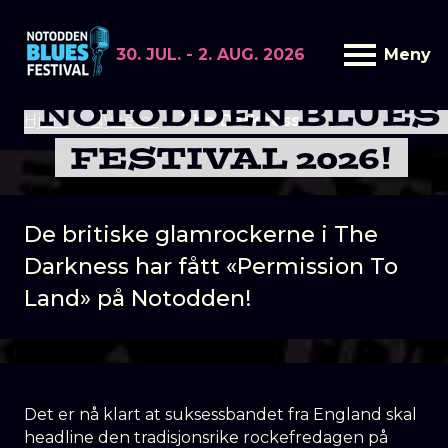
30. JUL. - 2. AUG. 2026
Meny
THE DARKNESS TIL
NOTODDEN BLUES
Hjem
Nyheter
The Darkness
FESTIVAL 2026!
De britiske glamrockerne i The
Darkness har fått «Permission To
Land» på Notodden!
Det er nå klart at suksessbandet fra England skal
headline den tradisjonsrike rockefredagen på