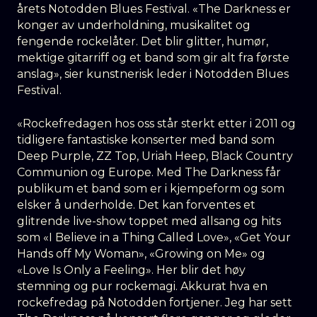
årets Notodden Blues Festival. «The Darkness er
konger av underholdning, musikalitet og
fengende rockelåter. Det blir glitter, humør,
mektige gitarriff og et band som gir alt fra første
anslag», sier kunstnerisk leder i Notodden Blues
Festival.
«Rockefredagen hos oss står sterkt etter i 2011 og
tidligere fantastiske konserter med band som
Deep Purple, ZZ Top, Uriah Heep, Black Country
Communion og Europe. Med The Darkness får
publikum et band som er i kjempeform og som
elsker å underholde.
Det kan forventes et
glitrende live-show toppet med allsang og hits
som «I Believe in a Thing Called Love», «Get Your
Hands off My Woman», «Growing on Me» og
«Love Is Only a Feeling».
Her blir det høy
stemning og pur rockemagi. Akkurat hva en
rockefredag på Notodden fortjener. Jeg har sett