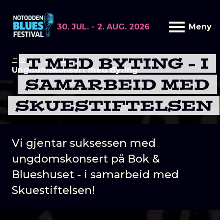
30. JUL. - 2. AUG. 2026
Meny
UNGDOMSKONSER
T MED BYTING - I
Hjem
Nyheter
Ungdomskonsert med Byting
SAMARBEID MED
SKUESTIFTELSEN
Vi gjentar suksessen med
ungdomskonsert på Bok &
Blueshuset - i samarbeid med
Skuestiftelsen!