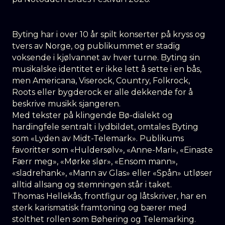
Byting har i over 10 år spilt konserter på kryss og
tvers av Norge, og publikummet er stadig
voksende i kjølvannet av hver turne. Byting sin
musikalske identitet er ikke lett å sette i en bås,
men Americana, Viserock, Country, Folkrock,
Roots eller bygderock er alle dekkende for å
beskrive musikk sjangeren.
Med tekster på klingende Bø-dialekt og
hardingfele sentralt i lydbildet, omtales Byting
som «Lyden av Midt-Telemark». Publikums
favoritter som «Huldersølv», «Anne-Mari», «Einaste
Færr meg», «Mørke slør», «Ensom mann»,
«sladrehank», «Mann av Glas» eller «Spån» utløser
alltid allsang og stemningen står i taket.
Thomas Hellekås, frontfigur og låtskriver, har en
sterk karismatisk framtoning og bærer med
stolthet rollen som Bøhering og Telemarking.